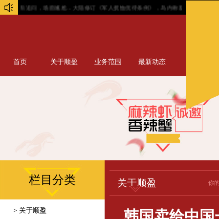
追问，场面尴尬...
大陆修订《军人抚恤优待条例》，岛内称新布局出现，赖做最坏打算
首页
关于顺盈
业务范围
最新动态
栏目分类
关于顺盈
你
> 关于顺盈
韩国卖给中国