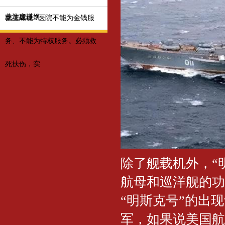
业注定进娱
参与战斗？
毛主席说:“医院不能为金钱服
务、不能为特权服务。必须救
死扶伤，实
除了舰载机外，“明
航母和巡洋舰的功
“明斯克号”的出
军，如果说美国航