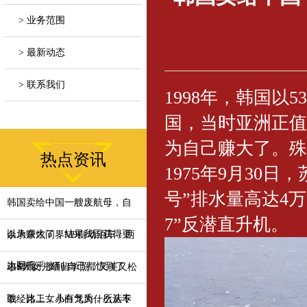
> 业务范围
> 最新动态
> 联系我们
1998年，韩国以
国，当时亚洲正值
为自己赚大了。殊
热点资讯
1975年9月30
号”排水量高达4万吨
韩国卖给中国一艘废航母，自
7”反潜直升机。
以为赚大了，结果我国获得更
余承东炫问界M9自动泊车：两
大回报
边都几乎擦到 自己都惊到了
小S大女儿晒留学照，又美又松
弛，比二女儿有气质，所选专
取经路上，小白龙为什么从不