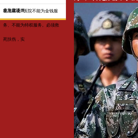
业注定进娱
参与战斗？
毛主席说:“医院不能为金钱服
务、不能为特权服务。必须救
死扶伤，实