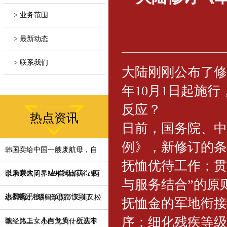
> 业务范围
> 最新动态
> 联系我们
大陆刚刚公布了修
年10月1日起施
反应？
热点资讯
日前，国务院、中
例》，新修订的条
韩国卖给中国一艘废航母，自
抚恤优待工作；贯
以为赚大了，结果我国获得更
余承东炫问界M9自动泊车：两
与服务结合”的原
大回报
边都几乎擦到 自己都惊到了
小S大女儿晒留学照，又美又松
抚恤金的军地衔接
序；细化残疾等级
弛，比二女儿有气质，所选专
取经路上，小白龙为什么从不