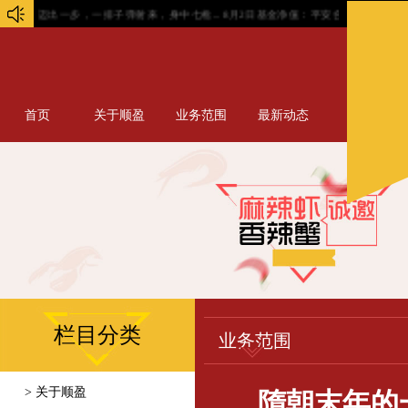
步，一排子弹射来，身中七枪...
8月2日基金净值：平安合信定开债最新净值1.1357，涨0
首页
关于顺盈
业务范围
最新动态
栏目分类
业务范围
> 关于顺盈
隋朝末年的