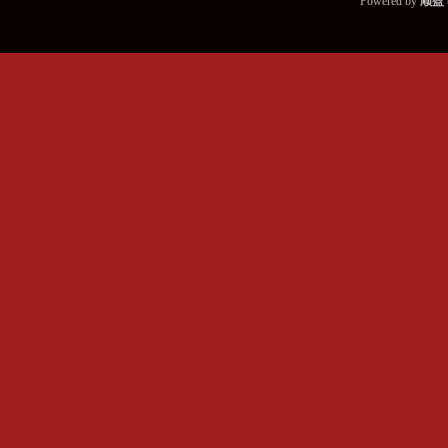
Powered by
顺盈