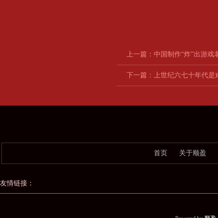
上一篇：
中国制作“炸”出游戏老
下一篇：
上世纪六七十年代是
首页
关于顺盈
友情链接：