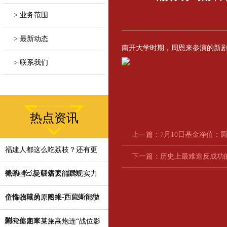
> 业务范围
> 最新动态
南开大学时期，周恩来参演的新
> 联系我们
热点资讯
上一篇：
7月10日基金净值：圆信
福建人都这么吃荔枝？还有更
下一篇：
历史上最难造反成功
绝的_吃法_郁达夫_食物
佩蒂特：曼联需要能展现实力
个性的球员，哈维-西蒙斯能做
值得收藏的原图来了！24个方
到
阵向你走来→→→
第82集团军某旅高炮连“战位影