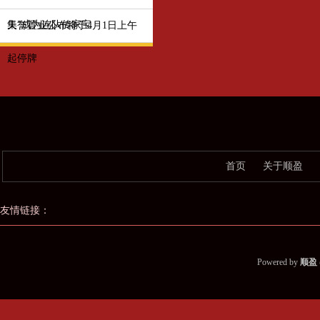
集”成为连队传家宝
天誉置业公布将于4月1日上午
起停牌
首页
关于顺盈
友情链接：
Powered by
顺盈